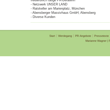
freiberuflich tätige PR-Beraterin
- Netzwerk UNSER LAND
- Ratskeller am Marienplatz, München
- Abensberger Massivhaus GmbH, Abensberg
- Diverse Kunden
Start
Werdegang
PR-Angebote
Pressetexte
Marianne Wagner | 