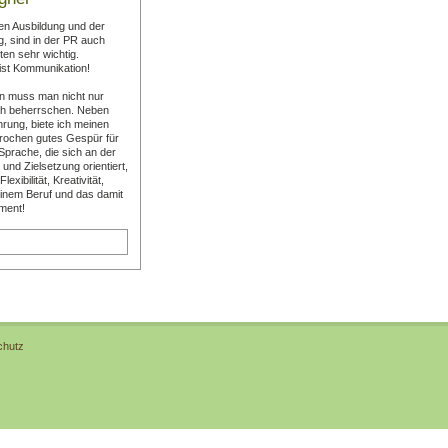
en Ausbildung und der
g, sind in der PR auch
ten sehr wichtig.
 ist Kommunikation!
n muss man nicht nur
h beherrschen. Neben
rung, biete ich meinen
rochen gutes Gespür für
prache, die sich an der
 und Zielsetzung orientiert,
exibilität, Kreativität,
inem Beruf und das damit
ment!
chutz