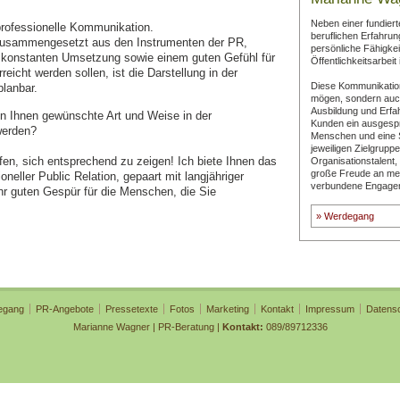
Neben einer fundiert
professionelle Kommunikation.
beruflichen Erfahrun
 zusammengesetzt aus den Instrumenten der PR,
persönliche Fähigkei
 konstanten Umsetzung sowie einem guten Gefühl für
Öffentlichkeitsarbeit
eicht werden sollen, ist die Darstellung in der
Diese Kommunikatio
planbar.
mögen, sondern auc
Ausbildung und Erfah
n Ihnen gewünschte Art und Weise in der
Kunden ein ausgesp
werden?
Menschen und eine S
jeweiligen Zielgruppe
fen, sich entsprechend zu zeigen! Ich biete Ihnen das
Organisationstalent, Fl
große Freude an me
eller Public Relation, gepaart mit langjähriger
verbundene Engage
r guten Gespür für die Menschen, die Sie
» Werdegang
egang
PR-Angebote
Pressetexte
Fotos
Marketing
Kontakt
Impressum
Datens
Marianne Wagner | PR-Beratung |
Kontakt:
089/89712336