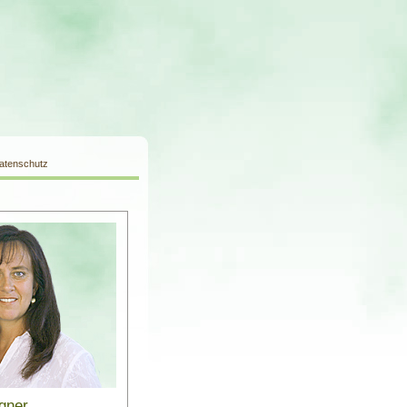
atenschutz
gner