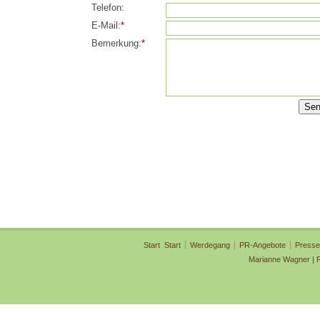
Telefon:
E-Mail:
*
Bemerkung:
*
Start
Start
Werdegang
PR-Angebote
Presse
Marianne Wagner | 